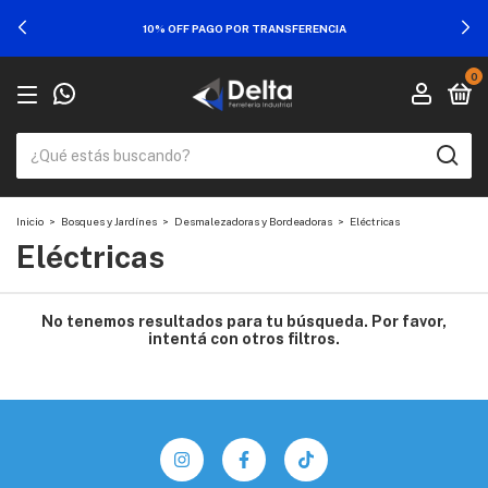
10% OFF PAGO POR TRANSFERENCIA
0
Inicio
>
Bosques y Jardínes
>
Desmalezadoras y Bordeadoras
>
Eléctricas
Eléctricas
No tenemos resultados para tu búsqueda. Por favor,
intentá con otros filtros.