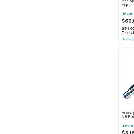
Anclaj
Expans
10 Uni
-
8
%
OF
$60.
$54.0
Transf
3
x
$20.0
Broca 
M8 Bre
Unid
-
19
%
OF
$5.1