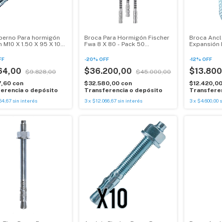
perno Para hormigón
Broca Para Hormigón Fischer
Broca Ancl
 M10 X 1.50 X 95 X 10
Fwa 8 X 80 - Pack 50
Expansión 
Unidades
100 Unidad
FF
-
20
%
OFF
-
12
%
OFF
64,00
$36.200,00
$13.80
$9.828,00
$45.000,00
7,60
con
$32.580,00
con
$12.420,0
erencia o depósito
Transferencia o depósito
Transferen
54,67
sin interés
3
x
$12.066,67
sin interés
3
x
$4.600,00
s