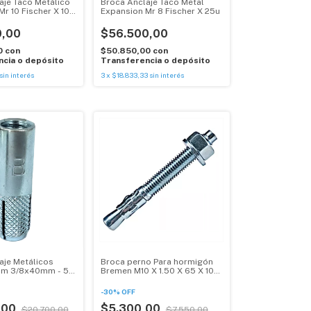
aje Taco Metálico
Broca Anclaje Taco Metal
r 10 Fischer X 10
Expansion Mr 8 Fischer X 25u
0,00
$56.500,00
0
con
$50.850,00
con
cia o depósito
Transferencia o depósito
sin interés
3
x
$18.833,33
sin interés
aje Metálicos
Broca perno Para hormigón
 Im 3/8x40mm - 50
Bremen M10 X 1.50 X 65 X 10
Unid
-
30
%
OFF
,00
$5.300,00
$20.700,00
$7.550,00