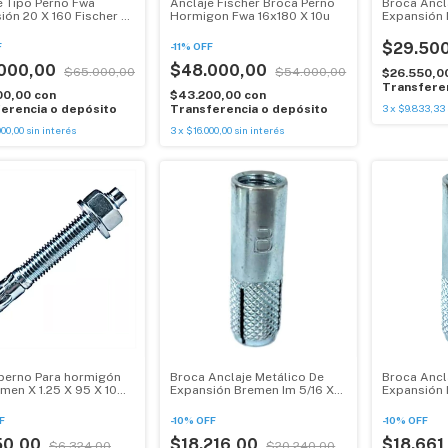
e Tipo Perno Fwa
Anclaje Fischer Broca Perno
Broca Ancl
ión 20 X 160 Fischer X
Hormigon Fwa 16x180 X 10u
Expansión M
dades
Un
$29.50
F
-
11
%
OFF
000,00
$48.000,00
$65.000,00
$54.000,00
$26.550,0
Transferen
00,00
con
$43.200,00
con
erencia o depósito
Transferencia o depósito
3
x
$9.833,33
00,00
sin interés
3
x
$16.000,00
sin interés
perno Para hormigón
Broca Anclaje Metálico De
Broca Ancl
men X 1.25 X 95 X 10
Expansión Bremen Im 5/16 X
Expansión
100u
U Bremen
F
-
10
%
OFF
-
10
%
OFF
50,00
$18.216,00
$18.661
$6.324,00
$20.240,00