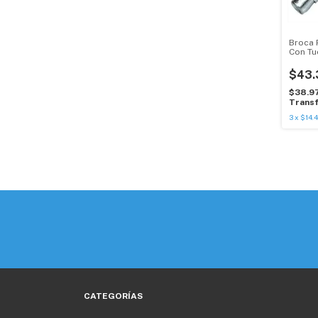
Broca 
Con Tu
$43.
$38.9
Transf
3
x
$14.
CATEGORÍAS