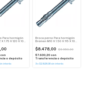
o Para hormigón
Broca perno Para hormigón
X 1.75 X 120 X 10
Bremen M10 X 1.50 X 115 X 10
Unid
,00
$8.478,00
$9.950,00
0
con
$7.630,20
con
cia o depósito
Transferencia o depósito
sin interés
3
x
$2.826,00
sin interés