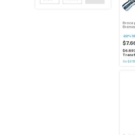
Broca 
Bremen
Unid
-
22
%
O
$7.6
$6.89
Transf
3
x
$2.5