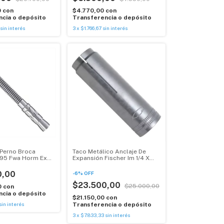
0
con
$4.770,00
con
cia o depósito
Transferencia o depósito
sin interés
3
x
$1.766,67
sin interés
 Perno Broca
Taco Metálico Anclaje De
x95 Fwa Horm Exp
Expansión Fischer Im 1/4 X
100 Unid
0,00
-
6
%
OFF
$23.500,00
$25.000,00
0
con
cia o depósito
$21.150,00
con
sin interés
Transferencia o depósito
3
x
$7.833,33
sin interés