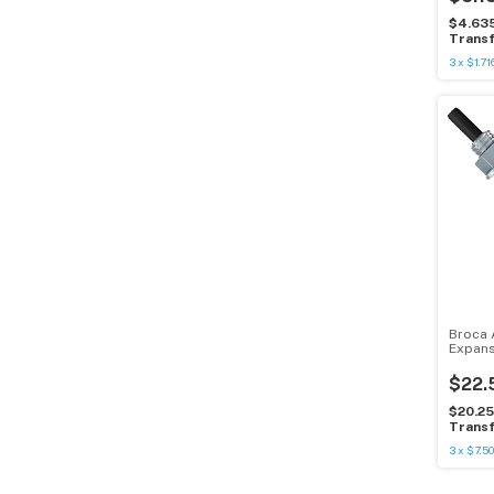
$4.63
Transf
3
x
$1.71
Broca 
Expans
Un
$22.
$20.2
Transf
3
x
$7.50