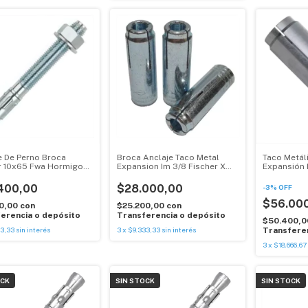
e De Perno Broca
Broca Anclaje Taco Metal
Taco Metál
r 10x65 Fwa Hormigon
Expansion Im 3/8 Fischer X
Expansión F
id.
50 Unidades
Unidades
400,00
$28.000,00
-
3
%
OFF
$56.00
60,00
con
$25.200,00
con
erencia o depósito
Transferencia o depósito
$50.400,
33,33
sin interés
3
x
$9.333,33
sin interés
Transferen
3
x
$18.666,67
OCK
SIN STOCK
SIN STOCK