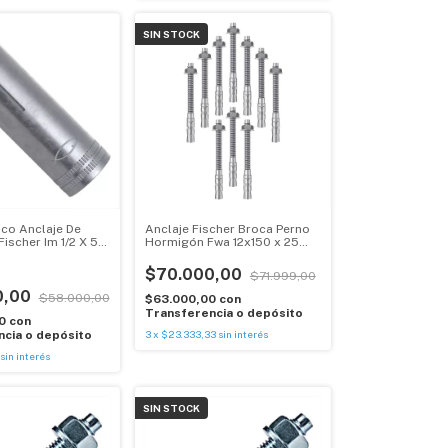
SIN STOCK
ico Anclaje De
Anclaje Fischer Broca Perno
ischer Im 1/2 X 50
Hormigón Fwa 12x150 x 25
Unidades
$70.000,00
$71.999,00
0,00
$58.000,00
$63.000,00
con
Transferencia o depósito
00
con
cia o depósito
3
x
$23.333,33
sin interés
sin interés
SIN STOCK