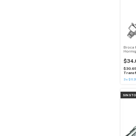
Broca 
Hormig
25u
$34.
$30.6
Transf
3
x
$11.3
SIN ST