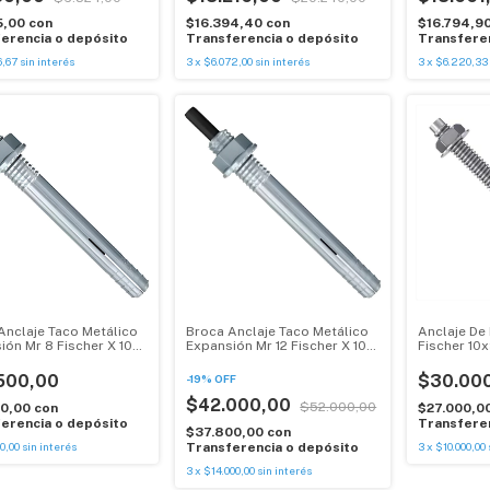
5,00
con
$16.394,40
con
$16.794,9
erencia o depósito
Transferencia o depósito
Transferen
6,67
sin interés
3
x
$6.072,00
sin interés
3
x
$6.220,33
Anclaje Taco Metálico
Broca Anclaje Taco Metálico
Anclaje De
ión Mr 8 Fischer X 10
Expansión Mr 12 Fischer X 10
Fischer 10
Un
X 25 Unid,
500,00
$30.00
-
19
%
OFF
$42.000,00
$52.000,00
50,00
con
$27.000,0
erencia o depósito
Transferen
$37.800,00
con
0,00
sin interés
Transferencia o depósito
3
x
$10.000,00
3
x
$14.000,00
sin interés