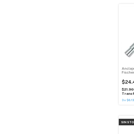
Anclaj
Fische
X 25 Un
$24.
$21.9
Transf
3
x
$8.1
SIN ST