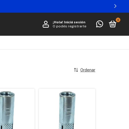
0
¡Hola!
Iniciá sesión
O podés registrarte
Ordenar