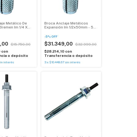
aje Metálico De
Broca Anclaje Metálicos
Bremen Im 1/4 X
Expansión Im 1/2x50mm - 50
es
U Bremen
-
5
%
OFF
0,00
$31.349,00
$15.750,00
$32.999,00
0
con
$28.214,10
con
cia o depósito
Transferencia o depósito
in interés
3
x
$10.449,67
sin interés