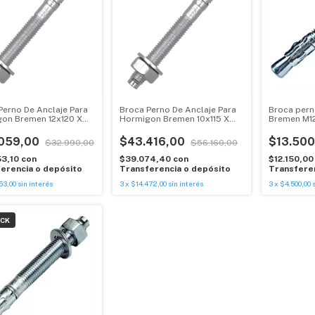
Perno De Anclaje Para
Broca Perno De Anclaje Para
Broca pern
on Bremen 12x120 X
Hormigon Bremen 10x115 X
Bremen M12 
50u
Unid
059,00
$43.416,00
$13.500
$32.990,00
$56.160,00
53,10
con
$39.074,40
con
$12.150,0
erencia o depósito
Transferencia o depósito
Transferen
53,00
sin interés
3
x
$14.472,00
sin interés
3
x
$4.500,00
OCK