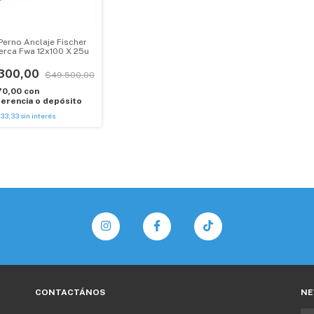
Perno Anclaje Fischer
erca Fwa 12x100 X 25u
300,00
$49.500,00
70,00
con
erencia o depósito
433,33
sin interés
CONTACTÁNOS
NE