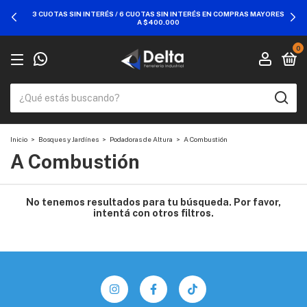
3 CUOTAS SIN INTERÉS / 6 CUOTAS SIN INTERÉS EN COMPRAS MAYORES
A $400.000
0
Inicio
>
Bosques y Jardínes
>
Podadoras de Altura
>
A Combustión
A Combustión
No tenemos resultados para tu búsqueda. Por favor,
intentá con otros filtros.