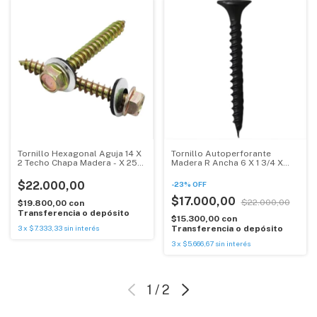
Tornillo Hexagonal Aguja 14 X
Tornillo Autoperforante
2 Techo Chapa Madera - X 250
Madera R Ancha 6 X 1 3/4 X
U
1000 U
$22.000,00
-
23
%
OFF
$17.000,00
$22.000,00
$19.800,00
con
Transferencia o depósito
$15.300,00
con
3
x
$7.333,33
sin interés
Transferencia o depósito
3
x
$5.666,67
sin interés
1
/
2