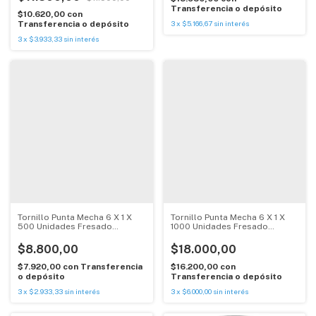
Transferencia o depósito
$10.620,00
con
Transferencia o depósito
3
x
$5.166,67
sin interés
3
x
$3.933,33
sin interés
Tornillo Punta Mecha 6 X 1 X
Tornillo Punta Mecha 6 X 1 X
500 Unidades Fresado
1000 Unidades Fresado
Bremen
Bremen
$8.800,00
$18.000,00
$7.920,00
con
Transferencia
$16.200,00
con
o depósito
Transferencia o depósito
3
x
$2.933,33
sin interés
3
x
$6.000,00
sin interés