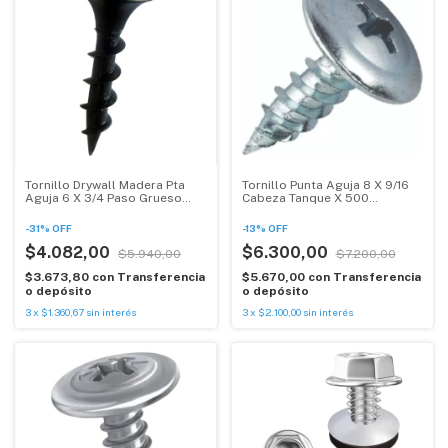
Tornillo Drywall Madera Pta
Tornillo Punta Aguja 8 X 9/16
Aguja 6 X 3/4 Paso Grueso
Cabeza Tanque X 500
500u
Unidades
-
31
%
OFF
-
13
%
OFF
$4.082,00
$6.300,00
$5.940,00
$7.200,00
$3.673,80
con
Transferencia
$5.670,00
con
Transferencia
o depósito
o depósito
3
x
$1.360,67
sin interés
3
x
$2.100,00
sin interés