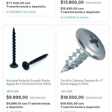
$13.800,00
$16.913,00
$77.400,00
con
Transferencia o depósito
$12.420,00
con
3
x
$28.666,67
sin interés
Transferencia o depósito
3
x
$4.600,00
sin interés
Autoperfotante Drywall Punta
Tornillo Cabeza Tanque 8 x 1"
Aguja 6x 1 1/2 Rosca Fina 500u
Punta Aguja X 1000
-
25
%
OFF
-
14
%
OFF
$6.999,00
$18.500,00
$9.333,00
$21.500,00
$6.299,10
con
Transferencia
$16.650,00
con
o depósito
Transferencia o depósito