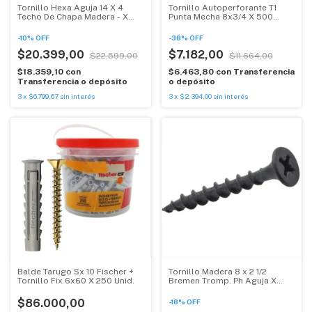
Tornillo Hexa Aguja 14 X 4
Tornillo Autoperforante T1
Techo De Chapa Madera - X
Punta Mecha 8x3/4 X 500
100 U
Unidades
-
10
%
OFF
-
38
%
OFF
$20.399,00
$7.182,00
$22.599,00
$11.664,00
$18.359,10
con
$6.463,80
con
Transferencia
Transferencia o depósito
o depósito
3
x
$6.799,67
sin interés
3
x
$2.394,00
sin interés
Balde Tarugo Sx 10 Fischer +
Tornillo Madera 8 x 2 1/2
Tornillo Fix 6x60 X 250 Unid.
Bremen Tromp. Ph Aguja X
500 U
$86.000,00
-
18
%
OFF