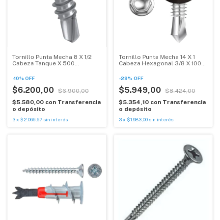
Tornillo Punta Mecha 8 X 1/2
Tornillo Punta Mecha 14 X 1
Cabeza Tanque X 500
Cabeza Hexagonal 3/8 X 100
Unidades
Uni
-
10
%
OFF
-
29
%
OFF
$6.200,00
$5.949,00
$6.900,00
$8.424,00
$5.580,00
con
Transferencia
$5.354,10
con
Transferencia
o depósito
o depósito
3
x
$2.066,67
sin interés
3
x
$1.983,00
sin interés