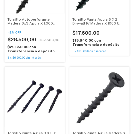
Tornillo Autoperforante
Tornillo Punta Aguja 6 X 2
Madera 6x3 Aguja X 1.000
Drywall P/ Madera X 1000 U.
Unidades
$17.600,00
-
12
%
OFF
$28.500,00
$32.500,00
$15.840,00
con
Transferencia o depósito
$25.650,00
con
Transferencia o depósito
3
x
$5.866,67
sin interés
3
x
$9.500,00
sin interés
Tornillo Punta Aguja 8 X 3 X
Tornillo Punta Aguja Madera 6