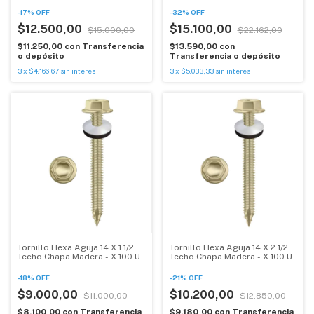
-
17
%
OFF
-
32
%
OFF
$12.500,00
$15.100,00
$15.000,00
$22.162,00
$11.250,00
con
Transferencia
$13.590,00
con
o depósito
Transferencia o depósito
3
x
$4.166,67
sin interés
3
x
$5.033,33
sin interés
Tornillo Hexa Aguja 14 X 1 1/2
Tornillo Hexa Aguja 14 X 2 1/2
Techo Chapa Madera - X 100 U
Techo Chapa Madera - X 100 U
-
18
%
OFF
-
21
%
OFF
$9.000,00
$10.200,00
$11.000,00
$12.850,00
$8.100,00
con
Transferencia
$9.180,00
con
Transferencia