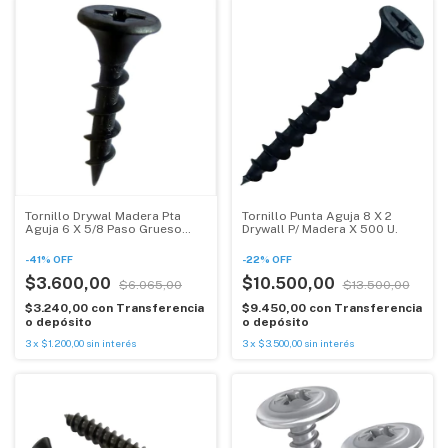
Tornillo Drywal Madera Pta
Tornillo Punta Aguja 8 X 2
Aguja 6 X 5/8 Paso Grueso
Drywall P/ Madera X 500 U.
500u
-
41
%
OFF
-
22
%
OFF
$3.600,00
$10.500,00
$6.065,00
$13.500,00
$3.240,00
con
Transferencia
$9.450,00
con
Transferencia
o depósito
o depósito
3
x
$1.200,00
sin interés
3
x
$3.500,00
sin interés