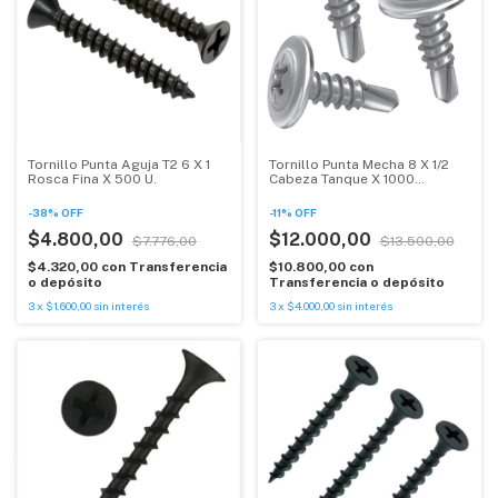
Tornillo Punta Aguja T2 6 X 1
Tornillo Punta Mecha 8 X 1/2
Rosca Fina X 500 U.
Cabeza Tanque X 1000
Unidades
-
38
%
OFF
-
11
%
OFF
$4.800,00
$12.000,00
$7.776,00
$13.500,00
$4.320,00
con
Transferencia
$10.800,00
con
o depósito
Transferencia o depósito
3
x
$1.600,00
sin interés
3
x
$4.000,00
sin interés