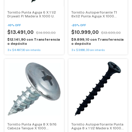
Tornillo Punta Aguja 6 X 1 1/2
Tornillo Autoperforante T1
Drywall P/ Madera X 1000 U.
8x1/2 Punta Aguja X 1000
Unidades
-
10
%
OFF
-
20
%
OFF
$13.491,00
$10.999,00
$14.990,00
$13.699,00
$12.141,90
con
Transferencia
$9.899,10
con
Transferencia
o depósito
o depósito
3
x
$4.497,00
sin interés
3
x
$3.666,33
sin interés
Tornillo Punta Aguja 8 X 9/16
Tornillo Autoperforante Punta
Cabeza Tanque X 1000
Aguja 8 x 1 1/2 Madera X 1000
Unidades
unidades