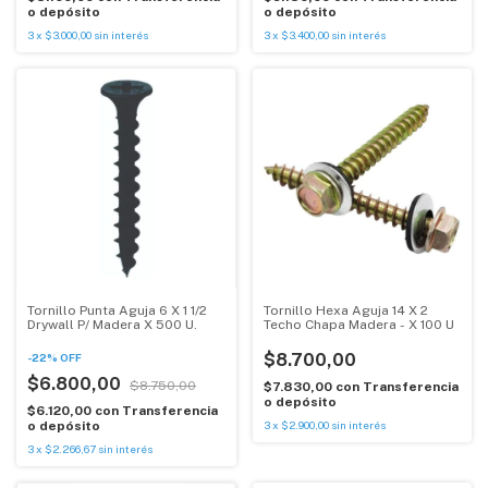
o depósito
o depósito
3
x
$3.000,00
sin interés
3
x
$3.400,00
sin interés
Tornillo Punta Aguja 6 X 1 1/2
Tornillo Hexa Aguja 14 X 2
Drywall P/ Madera X 500 U.
Techo Chapa Madera - X 100 U
$8.700,00
-
22
%
OFF
$6.800,00
$8.750,00
$7.830,00
con
Transferencia
o depósito
$6.120,00
con
Transferencia
o depósito
3
x
$2.900,00
sin interés
3
x
$2.266,67
sin interés