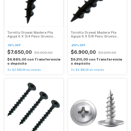
Tornillo Drywal Madera Pta
Tornillo Drywal Madera Pta
Aguja 6 X 3/4 Paso Grueso
Aguja 6 X 5/8 Paso Grueso
1000u
1000u
-
15
%
OFF
-
25
%
OFF
$7.650,00
$6.900,00
$9.000,00
$9.200,00
$6.885,00
con
Transferencia
$6.210,00
con
Transferencia
o depósito
o depósito
3
x
$2.550,00
sin interés
3
x
$2.300,00
sin interés