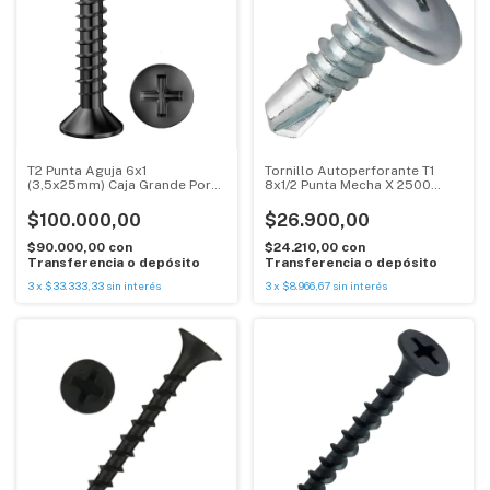
T2 Punta Aguja 6x1
Tornillo Autoperforante T1
(3,5x25mm) Caja Grande Por
8x1/2 Punta Mecha X 2500
10.000 Unid.
Unidades
$100.000,00
$26.900,00
$90.000,00
con
$24.210,00
con
Transferencia o depósito
Transferencia o depósito
3
x
$33.333,33
sin interés
3
x
$8.966,67
sin interés