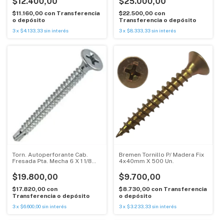
$12.400,00
$25.000,00
$11.160,00
con
Transferencia
$22.500,00
con
o depósito
Transferencia o depósito
3
x
$4.133,33
sin interés
3
x
$8.333,33
sin interés
Torn. Autoperforante Cab.
Bremen Tornillo P/ Madera Fix
Fresada Pta. Mecha 6 X 1 1/8
4x40mm X 500 Un.
1000
$19.800,00
$9.700,00
$17.820,00
con
$8.730,00
con
Transferencia
Transferencia o depósito
o depósito
3
x
$6.600,00
sin interés
3
x
$3.233,33
sin interés