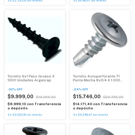
3
x
$2.333,00
sin interés
3
x
$6.166,67
sin interés
Tornillo 6x1 Paso Grueso X
Tornillo Autoperforante T1
1000 Unidades Argenrap
Punta Mecha 8x3/4 X 1.000
Unid.
-
30
%
OFF
-
24
%
OFF
$9.999,00
$15.746,00
$14.256,00
$20.736,00
$8.999,10
con
Transferencia
$14.171,40
con
Transferencia
o depósito
o depósito
3
x
$3.333,00
sin interés
3
x
$5.248,67
sin interés