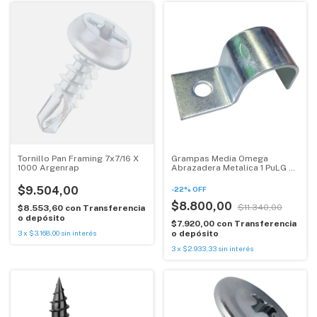
Tornillo Pan Framing 7x7/16 X
Grampas Media Omega
1000 Argenrap
Abrazadera Metalica 1 PuLG X
20 Unidades
$9.504,00
-
22
%
OFF
$8.800,00
$11.340,00
$8.553,60
con
Transferencia
o depósito
$7.920,00
con
Transferencia
3
x
$3.168,00
sin interés
o depósito
3
x
$2.933,33
sin interés