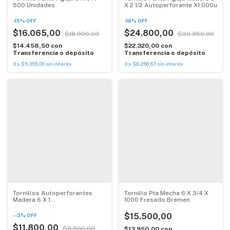
500 Unidades
X 2 1/2 Autoperforante X1.000u
-
15
%
OFF
-
18
%
OFF
$16.065,00
$24.800,00
$18.900,00
$30.350,00
$14.458,50
con
$22.320,00
con
Transferencia o depósito
Transferencia o depósito
3
x
$5.355,00
sin interés
3
x
$8.266,67
sin interés
Tornillos Autoperforantes
Tornillo Pta Mecha 6 X 3/4 X
Madera 6 X 1
1000 Fresado Bremen
1/4(3,6x32mm)x1000u
$15.500,00
-
-3
%
OFF
$11.800,00
$11.500,00
$13.950,00
con