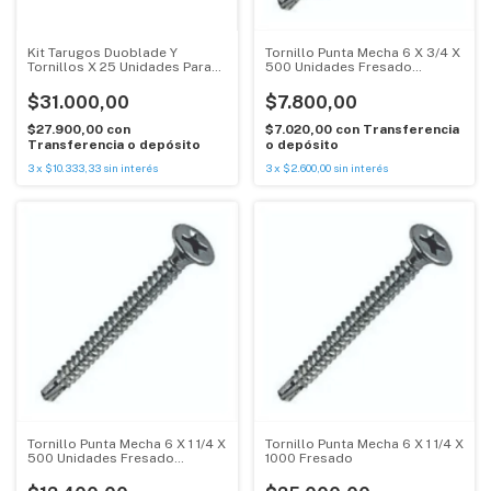
Kit Tarugos Duoblade Y
Tornillo Punta Mecha 6 X 3/4 X
Tornillos X 25 Unidades Para
500 Unidades Fresado
Durlock
Bremen
$31.000,00
$7.800,00
$27.900,00
con
$7.020,00
con
Transferencia
Transferencia o depósito
o depósito
3
x
$10.333,33
sin interés
3
x
$2.600,00
sin interés
Tornillo Punta Mecha 6 X 1 1/4 X
Tornillo Punta Mecha 6 X 1 1/4 X
500 Unidades Fresado
1000 Fresado
Bremen