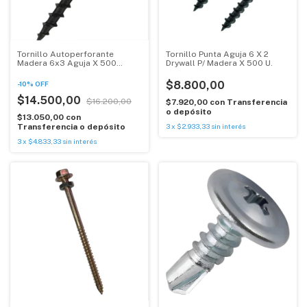
Tornillo Autoperforante
Tornillo Punta Aguja 6 X 2
Madera 6x3 Aguja X 500
Drywall P/ Madera X 500 U.
Unidades
$8.800,00
-
10
%
OFF
$14.500,00
$16.200,00
$7.920,00
con
Transferencia
o depósito
$13.050,00
con
Transferencia o depósito
3
x
$2.933,33
sin interés
3
x
$4.833,33
sin interés