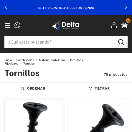
RETIRO GRATIS EN NUESTRA TIENDA
0
Inicio
>
Construcción
>
Materiales de Obra
>
Tornillos y
Fijaciones
>
Tornillos
Tornillos
78 productos
ORDENAR
FILTRAR