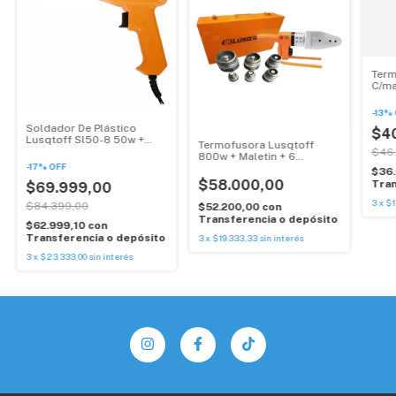
Ter
C/ma
20 
-
13
%
Soldador De Plástico
$4
Lusqtoff Sl50-8 50w +
Termofusora Lusqtoff
Accesorios
$46
800w + Maletin + 6
-
17
%
OFF
Boquillas Termofusion
$36
$58.000,00
Tran
$69.999,00
3
x
$1
$84.399,00
$52.200,00
con
Transferencia o depósito
$62.999,10
con
Transferencia o depósito
3
x
$19.333,33
sin interés
3
x
$23.333,00
sin interés